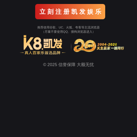
立 刻 注 册 凯 发 娱 乐
推荐使用谷歌、UC、火狐、夸客等主流浏览器
（尽量不要使用QQ、搜狗浏览器进入）
© 2025 信誉保障 大额无忧